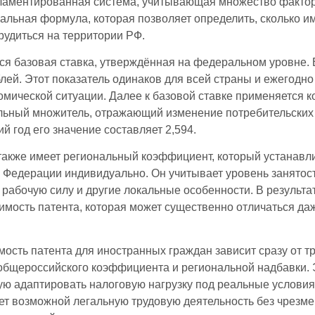
егламентированная система, учитывающая множество фактор
альная формула, которая позволяет определить, сколько и
рудиться на территории РФ.
ся базовая ставка, утверждённая на федеральном уровне. 
блей. Этот показатель одинаков для всей страны и ежегодно
омической ситуации. Далее к базовой ставке применяется 
ьный множитель, отражающий изменение потребительских 
й год его значение составляет 2,594.
также имеет региональный коэффициент, который устанавл
 Федерации индивидуально. Он учитывает уровень занятос
а рабочую силу и другие локальные особенности. В результ
имость патента, которая может существенно отличаться д
мость патента для иностранных граждан зависит сразу от т
общероссийского коэффициента и региональной надбавки. 
ю адаптировать налоговую нагрузку под реальные условия
ет возможной легальную трудовую деятельность без чрезме