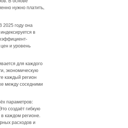
ов. В основе
менно нужно платить,
В 2025 году она
 индексируется в
коэффициент-
цен и уровень
ивается для каждого
ти, экономическую
ате каждый регион
аже между соседними
рёх параметров:
Это создаёт гибкую
 в каждом регионе.
рных расходов и