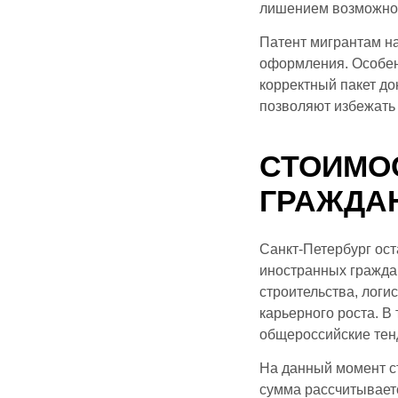
лишением возможнос
Патент мигрантам на
оформления. Особен
корректный пакет до
позволяют избежать 
СТОИМО
ГРАЖДАН
Санкт-Петербург ост
иностранных граждан
строительства, логи
карьерного роста. В
общероссийские тен
На данный момент ст
сумма рассчитываетс