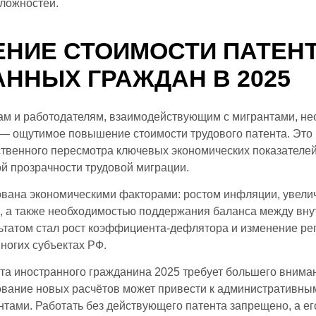
ложностей.
НИЕ СТОИМОСТИ ПАТЕНТ
ННЫХ ГРАЖДАН В 2025
нам и работодателям, взаимодействующим с мигрантами, н
— ощутимое повышение стоимости трудового патента. Это
ственного пересмотра ключевых экономических показателей
й прозрачности трудовой миграции.
ована экономическими факторами: ростом инфляции, увел
н, а также необходимостью поддержания баланса между вн
льтатом стал рост коэффициента-дефлятора и изменение р
ногих субъектах РФ.
та иностранного гражданина 2025 требует большего внима
ование новых расчётов может привести к административн
тами. Работать без действующего патента запрещено, а ег