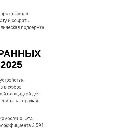
 прозрачность
ату и собрать
идическая поддержка
ТРАННЫХ
2025
оустройства
ов в сфере
чной площадкой для
менилась, отражая
жемесячно. Эта
 коэффициента 2,594