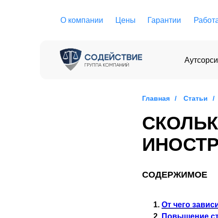
О компании
Цены
Гарантии
Работ
Аутсорси
Главная
/
Статьи
/
СКОЛЬК
ИНОСТ
СОДЕРЖИМОЕ
От чего завис
Повышение ст