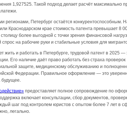
чения 1,927525. Такой подход делает расчёт максимально 
платежи.
ми регионами, Петербург остаётся конкурентоспособным. Н
или Краснодарском крае стоимость патента превышает 8 00
 столицу более выгодной с точки зрения финансовой нагруз
 спрос на рабочие руки и стабильные условия для мигранто
ует жить и работать в Петербурге, трудовой патент в 2025 —
ции. Его наличие даёт право работать без страха проверок
оциальной защите, медицинскому обслуживанию и полноценн
ийской Федерации. Правильное оформление — это уверенн
а будущее.
одействие»
предоставляет полное сопровождение по офор
оддержка включает консультации, сбор документов, провер
ждый шаг под контролем юристов с опытом более 7 лет в 
жно, легально.