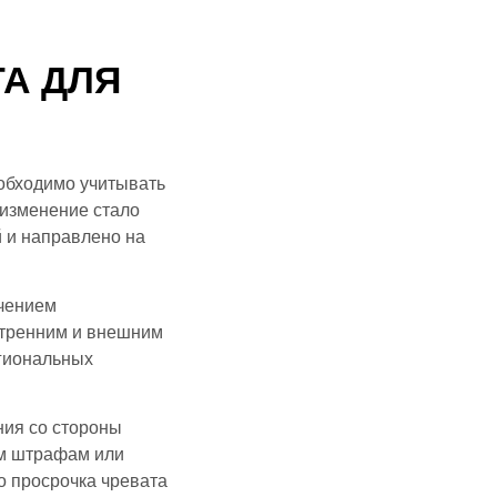
А ДЛЯ
еобходимо учитывать
 изменение стало
 и направлено на
ичением
утренним и внешним
егиональных
ния со стороны
ым штрафам или
о просрочка чревата