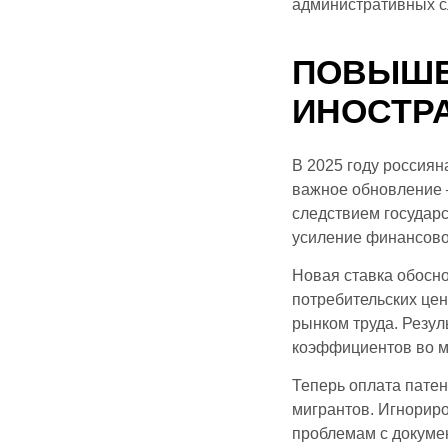
административных с
ПОВЫШЕ
ИНОСТРА
В 2025 году россия
важное обновление 
следствием государ
усиление финансово
Новая ставка обосн
потребительских це
рынком труда. Резу
коэффициентов во м
Теперь оплата патен
мигрантов. Игнорир
проблемам с докумен