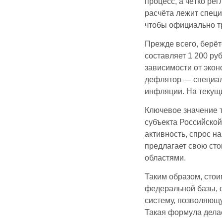
процесс, а чётко р
расчёта лежит специ
чтобы официально т
Прежде всего, берёт
составляет 1 200 ру
зависимости от экон
дефлятор — специал
инфляции. На текущи
Ключевое значение 
субъекта Российской
активность, спрос н
предлагает свою сто
областями.
Таким образом, стои
федеральной базы, 
систему, позволяющу
Такая формула дела