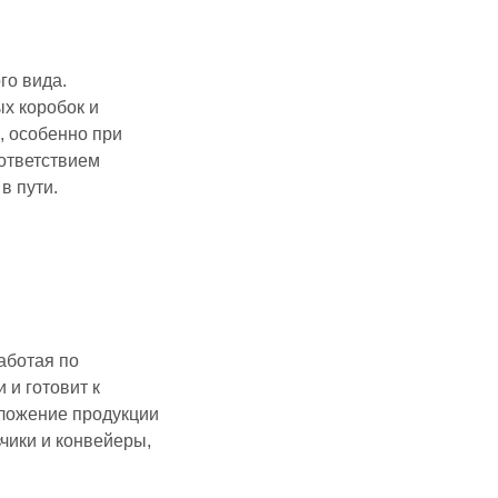
го вида.
х коробок и
, особенно при
оответствием
в пути.
аботая по
 и готовит к
оложение продукции
зчики и конвейеры,