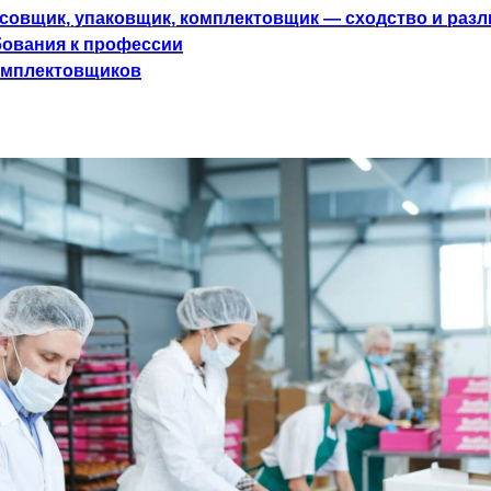
асовщик, упаковщик, комплектовщик — сходство и разл
бования к профессии
омплектовщиков