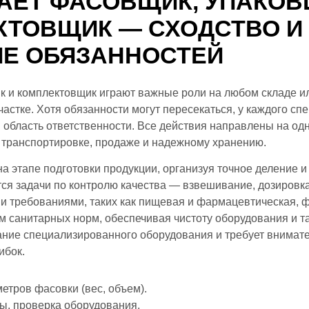
АЕТ ФАСОВЩИК, УПАКОВ
КТОВЩИК — СХОДСТВО И
ИЕ ОБЯЗАННОСТЕЙ
к и комплектовщик играют важные роли на любом складе и
астке. Хотя обязанности могут пересекаться, у каждого спе
 область ответственности. Все действия направлены на од
к транспортировке, продаже и надежному хранению.
а этапе подготовки продукции, организуя точное деление и
я задачи по контролю качества — взвешивание, дозировка,
и требованиями, таких как пищевая и фармацевтическая, 
м санитарных норм, обеспечивая чистоту оборудования и т
ание специализированного оборудования и требует внимате
ибок.
етров фасовки (вес, объем).
ы, проверка оборудования.