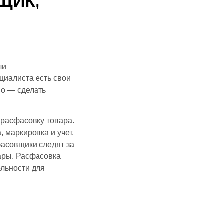
ЩИК,
ли
циалиста есть свои
но — сделать
 расфасовку товара.
 маркировка и учет.
фасовщики следят за
ары. Расфасовка
льности для